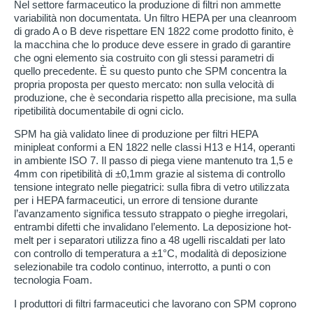
Nel settore farmaceutico la produzione di filtri non ammette
variabilità non documentata. Un filtro HEPA per una cleanroom
di grado A o B deve rispettare EN 1822 come prodotto finito, è
la macchina che lo produce deve essere in grado di garantire
che ogni elemento sia costruito con gli stessi parametri di
quello precedente. È su questo punto che SPM concentra la
propria proposta per questo mercato: non sulla velocità di
produzione, che è secondaria rispetto alla precisione, ma sulla
ripetibilità documentabile di ogni ciclo.
SPM ha già validato linee di produzione per filtri HEPA
minipleat conformi a EN 1822 nelle classi H13 e H14, operanti
in ambiente ISO 7. Il passo di piega viene mantenuto tra 1,5 e
4mm con ripetibilità di ±0,1mm grazie al sistema di controllo
tensione integrato nelle piegatrici: sulla fibra di vetro utilizzata
per i HEPA farmaceutici, un errore di tensione durante
l’avanzamento significa tessuto strappato o pieghe irregolari,
entrambi difetti che invalidano l’elemento. La deposizione hot-
melt per i separatori utilizza fino a 48 ugelli riscaldati per lato
con controllo di temperatura a ±1°C, modalità di deposizione
selezionabile tra codolo continuo, interrotto, a punti o con
tecnologia Foam.
I produttori di filtri farmaceutici che lavorano con SPM coprono