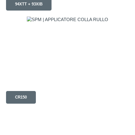
94XTT + 93XIB
CR150