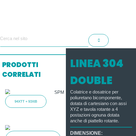
LINEA 304
PRODOTTI
CORRELATI
DOUBLE
Colatrice e dosatrice per
poliuretano bicomponente,
94XTT + 93XIB
dotata di cartesiano con assi
XYZ e tavola rotante a 4
postazioni ognuna dotata
anche di piattello rotante.
DIMENSIONE: