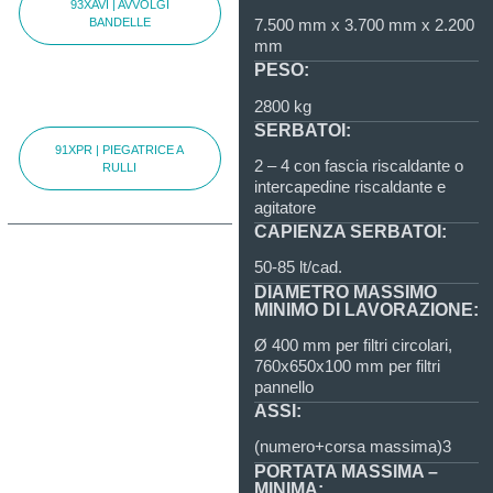
93XAVI | AVVOLGI
BANDELLE
7.500 mm x 3.700 mm x 2.200
mm
PESO:
2800 kg
SERBATOI:
91XPR | PIEGATRICE A
2 – 4 con fascia riscaldante o
RULLI
intercapedine riscaldante e
agitatore
CAPIENZA SERBATOI:
50-85 lt/cad.
DIAMETRO MASSIMO
MINIMO DI LAVORAZIONE:
Ø 400 mm per filtri circolari,
760x650x100 mm per filtri
pannello
ASSI:
(numero+corsa massima)3
PORTATA MASSIMA –
MINIMA: