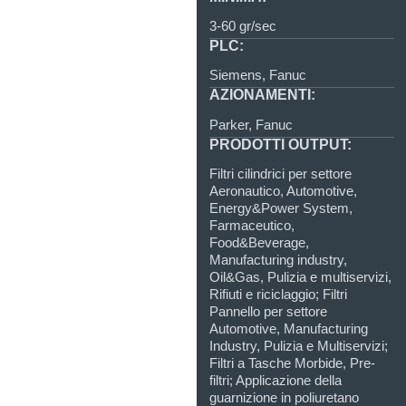
3-60 gr/sec
PLC:
Siemens, Fanuc
AZIONAMENTI:
Parker, Fanuc
PRODOTTI OUTPUT:
Filtri cilindrici per settore
Aeronautico, Automotive,
Energy&Power System,
Farmaceutico,
Food&Beverage,
Manufacturing industry,
Oil&Gas, Pulizia e multiservizi,
Rifiuti e riciclaggio; Filtri
Pannello per settore
Automotive, Manufacturing
Industry, Pulizia e Multiservizi;
Filtri a Tasche Morbide, Pre-
filtri; Applicazione della
guarnizione in poliuretano