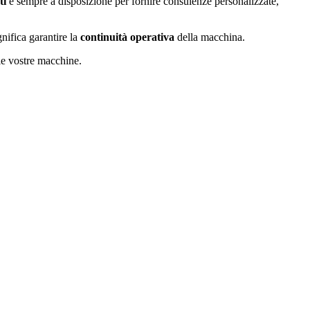
ti
è sempre a disposizione per fornire consulenze personalizzate,
nifica garantire la
continuità operativa
della macchina.
le vostre macchine.