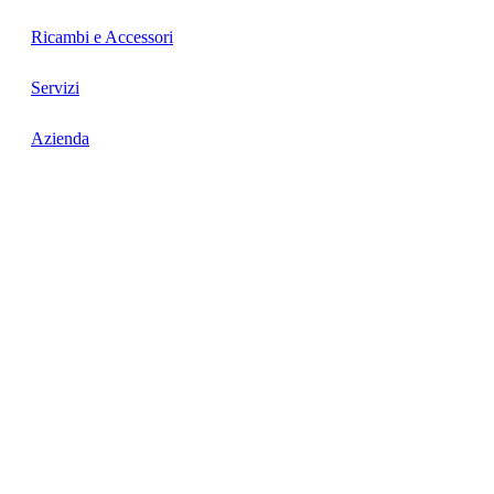
Ricambi e Accessori
Servizi
Azienda
Contatti
Preventivi
Quick Links
Cookie Policy
Privacy Policy
Lavora con noi
dove siamo
Viale Industria, 213/5, 27029 Vigevano (PV) - Italia
info@spm-macchine.com