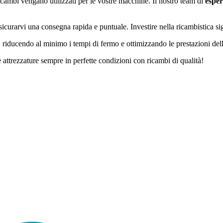
icambi vengano utilizzati per le vostre macchine. Il nostro team di
esper
icurarvi una consegna rapida e puntuale. Investire nella ricambistica sig
, riducendo al minimo i tempi di fermo e ottimizzando le prestazioni del
attrezzature sempre in perfette condizioni con ricambi di qualità!