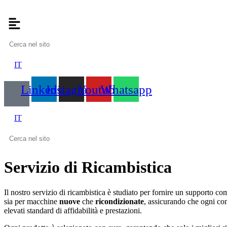
Vai
al
contenuto
IT
Linkedin
Instagram
Youtube
Whatsapp
IT
Servizio di Ricambistica
Il nostro servizio di ricambistica è studiato per fornire un supporto c
sia per macchine
nuove
che
ricondizionate
, assicurando che ogni co
elevati standard di affidabilità e prestazioni.