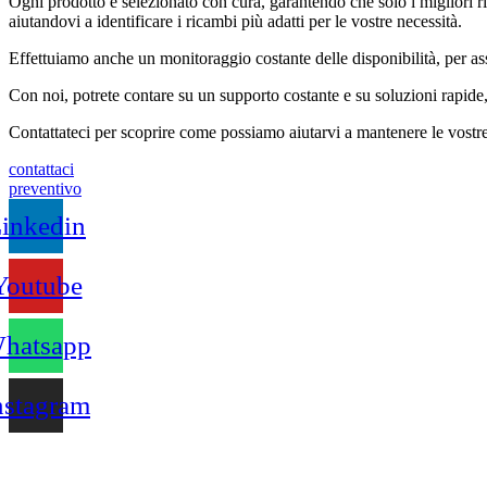
Ogni prodotto è selezionato con cura, garantendo che solo i migliori r
aiutandovi a identificare i ricambi più adatti per le vostre necessità.
Effettuiamo anche un monitoraggio costante delle disponibilità, per ass
Con noi, potrete contare su un supporto costante e su soluzioni rapide
Contattateci per scoprire come possiamo aiutarvi a mantenere le vostre 
contattaci
preventivo
inkedin
Youtube
hatsapp
nstagram