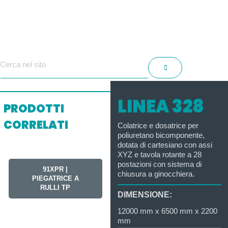
LINEA 328
PRODOTTI
CORRELATI
Colatrice e dosatrice per
poliuretano bicomponente,
dotata di cartesiano con assi
XYZ e tavola rotante a 28
postazioni con sistema di
91XPR |
chiusura a ginocchiera.
PIEGATRICE A
RULLI TP
DIMENSIONE:
12000 mm x 6500 mm x 2200
mm