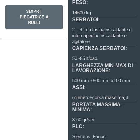
PESO:
91XPR |
14600 kg
PIEGATRICE A
SERBATOI:
RULLI
2 – 4 con fascia riscaldante o
intercapedine riscaldante e
agitatore
CAPIENZA SERBATOI:
50 -85 lt/cad.
LARGHEZZA MIN-MAX DI
LAVORAZIONE:
500 mm x500 mm x100 mm
ASSI:
(numero+corsa massima)3
PORTATA MASSIMA –
MINIMA:
3-60 gr/sec
PLC:
Siemens, Fanuc